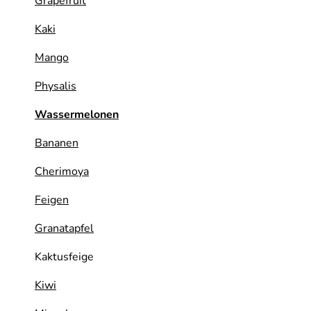
Grapefruit
Naturkost
Kaki
Vegane Küche
Mango
Naturkosmetik
Physalis
Haus, Garten etc.
Wassermelonen
Bananen
Über uns
Cherimoya
Verkauf
Feigen
Lieferservice
Granatapfel
Kaktusfeige
Kiwi