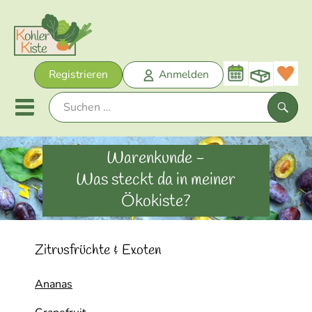
Warenk
Registrieren
Anmelden
Link
Mobiles Menu öffnen oder sch
Such
Warenkunde -
Unsere Biokisten
Was steckt da in meiner
Ökokiste?
Neu im Sortiment
Obst + Gemüse
Zitrusfrüchte & Exoten
Bäckerei
Ananas
Kühltheke