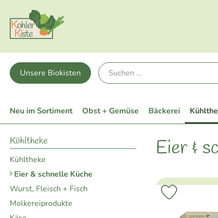
Unsere Biokisten
Neu im Sortiment
Obst + Gemüse
Bäckerei
Kühlth
Kühltheke
Eier & s
Kühltheke
Eier & schnelle Küche
Wurst, Fleisch + Fisch
Produkt zu 
Molkereiprodukte