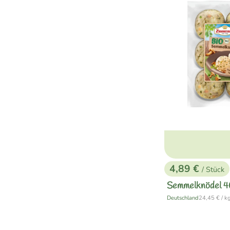
4,89 €
/ Stück
, Preis:
Semmelknödel 
, Referenzpr
Deutschland
24,45 €
/ k
, Herkunft: