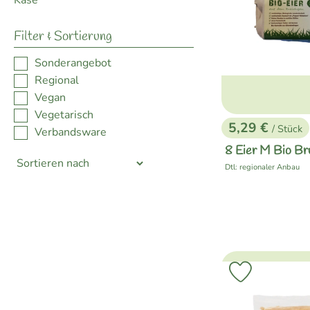
Käse
Filter & Sortierung
Sonderangebot
Regional
Vegan
Vegetarisch
5,29 €
/ Stück
Verbandsware
, Preis:
8 Eier M Bio Br
Dtl: regionaler Anbau
, Herkunft:
Produkt zu 