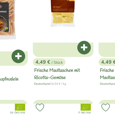
Produkt zum War
Produkt zum Warenkorb hinzufügen
4,49 €
4,49 
/ Stück
, Preis:
, Preis
Frische Maultaschen mit
Frische
Ricotta-Gemüse
Maulta
hupfnudeln
, Referenzpreis:
Deutschland
16,04 €
/ kg
Deutschlan
, Herkunft:
, Herkunft:
eis:
, Verband:
, Verband:
Favouriten hinzufügen
Produkt zu Favouriten hinzufügen
Pr
, Kontrollstelle:
, Kontrollstelle:
DE-ÖKO-006
IT-BIO-006