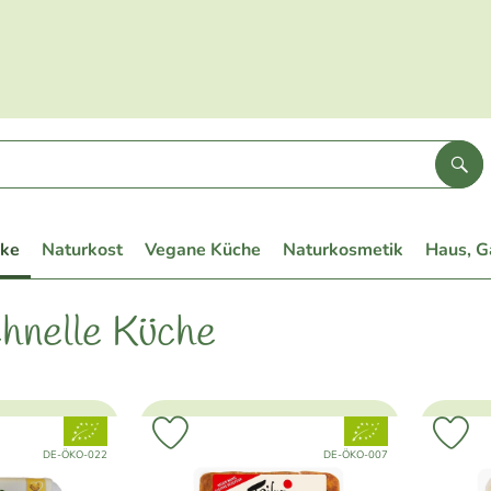
Suc
eke
Naturkost
Vegane Küche
Naturkosmetik
Haus, G
chnelle Küche
, Verband:
, Verband:
Favouriten hinzufügen
Produkt zu Favouriten hinzufügen
Pr
, Kontrollstelle:
, Kontrollstelle:
DE-ÖKO-022
DE-ÖKO-007