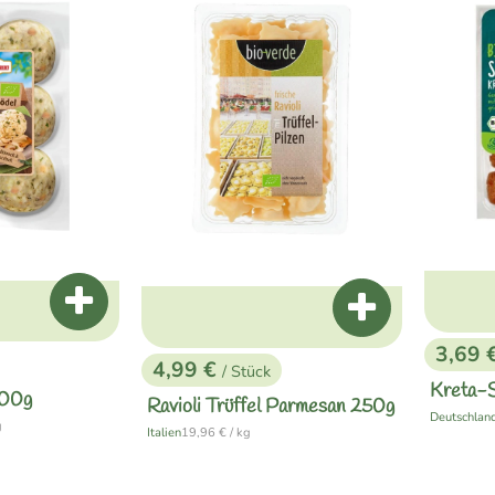
Produkt zum Warenkorb hinzufügen
Produkt zum War
3,69 
, Preis
4,99 €
/ Stück
, Preis:
Kreta-S
400g
Ravioli Trüffel Parmesan 250g
Deutschlan
, Herkunft:
eis:
g
, Referenzpreis:
Italien
19,96 €
/ kg
, Herkunft: