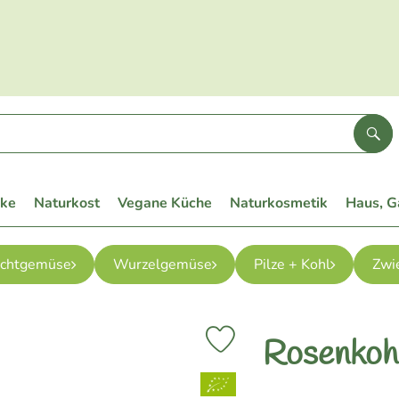
Suc
eke
Naturkost
Vegane Küche
Naturkosmetik
Haus, G
uchtgemüse
Wurzelgemüse
Pilze + Kohl
Zwi
Rosenkoh
Produkt zu Favouriten hinzufüge
, Verband: