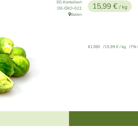
EG-Kontolliert
15,99 €
/ kg
, Kontrollstelle:
DE-ÖKO-022
Italien
, Herkunft:
#1380
15,99 €
/ kg
7% 