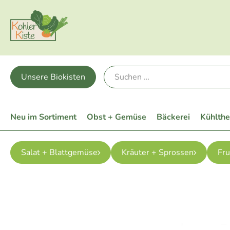
Unsere Biokisten
Neu im Sortiment
Obst + Gemüse
Bäckerei
Kühlth
Salat + Blattgemüse
Kräuter + Sprossen
Fr