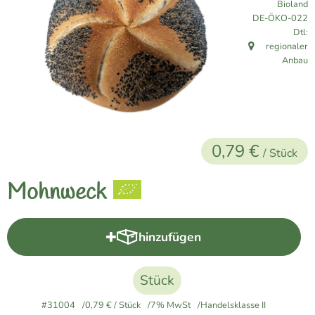
Bioland
Naturkost
, Kontrollstelle:
DE-ÖKO-022
Dtl:
Vegane Küche
regionaler
, Herkunft:
Anbau
Naturkosmetik
Haus, Garten etc.
0,79 €
/ Stück
Über uns
Mohnweck
Verkauf
Lieferservice
hinzufügen
Produkt zum Warenkorb hinzuf
Stück
#31004
0,79 €
/ Stück
7% MwSt
Handelsklasse II