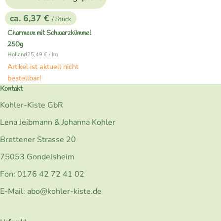
ca. 6,37 €
/ Stück
, Preis:
Charmeux mit Schwarzkümmel
250g
, Referenzpreis:
Holland
25,49 €
/ kg
, Herkunft:
Artikel ist aktuell nicht
bestellbar!
Kontakt
Kohler-Kiste GbR
Lena Jeibmann & Johanna Kohler
Brettener Strasse 20
75053 Gondelsheim
Fon: 0176 42 72 41 02
E-Mail: abo@kohler-kiste.de