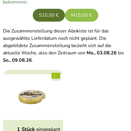
bekommen:
S
10,00 €
M
15,00 €
Die Zusammenstellung dieser Abokiste ist für das
ausgewählte Lieferdatum noch nicht geplant. Die
abgebildete Zusammenstellung bezieht sich auf die
aktuelle Woche, also den Zeitraum von
Mo., 03.08.26
bis
So., 09.08.26
.
, Verband:
, Kontrollstelle:
NL-BIO-01
1 Stück
eingeplant