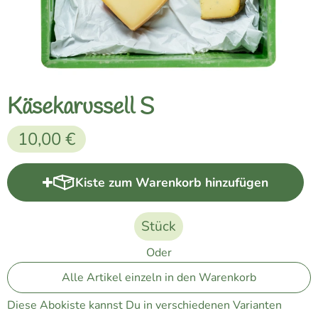
Naturkost
Vegane Küche
Naturkosmetik
Käsekarussell S
Haus, Garten etc.
10,00 €
Über uns
Kiste zum Warenkorb hinzufügen
Kiste zum Warenkorb hinzufüg
Verkauf
Lieferservice
Stück
Oder
Alle Artikel einzeln in den Warenkorb
Diese Abokiste kannst Du in verschiedenen Varianten