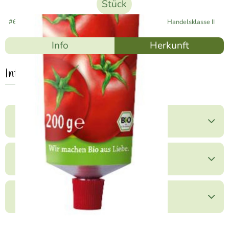
Stück
#60020
2,59 €
/ Stück
12,95 €
/ kg
7% MwSt
Handelsklasse II
Info
Herkunft
Info
Produktinformationen
Zutaten
Produktdatenblatt