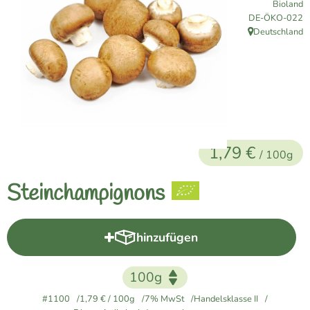
Bioland
Naturkost
, Kontrollstelle:
DE-ÖKO-022
Deutschland
, Herkunft:
Vegane Küche
Naturkosmetik
Haus, Garten etc.
1,79 €
Über uns
/ 100g
Verkauf
Steinchampignons
Lieferservice
hinzufügen
Produkt zum Warenkorb hinzuf
#1100
1,79 €
/ 100g
7% MwSt
Handelsklasse II