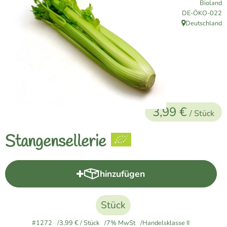
Bioland
Naturkost
, Kontrollstelle:
DE-ÖKO-022
Deutschland
, Herkunft:
Vegane Küche
Naturkosmetik
Haus, Garten etc.
3,99 €
Über uns
/ Stück
Verkauf
Stangensellerie
Lieferservice
hinzufügen
Produkt zum Warenkorb hinzuf
Stück
#1272
3,99 €
/ Stück
7% MwSt
Handelsklasse II