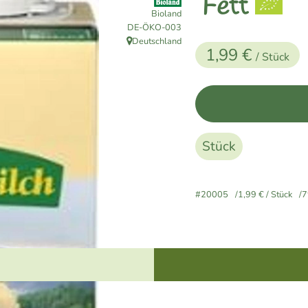
Fett
Bioland
, Kontrollstelle:
DE-ÖKO-003
Deutschland
, Herkunft:
1,99 €
/ Stück
Stück
#20005
1,99 €
/ Stück
7