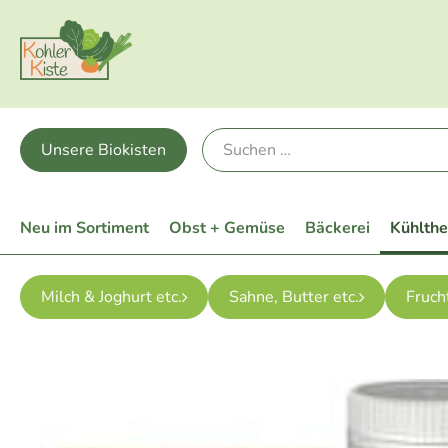
Unsere Biokisten
Neu im Sortiment
Obst + Gemüse
Bäckerei
Kühlth
Milch & Joghurt etc.
Sahne, Butter etc.
Fruch