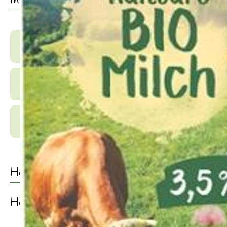
Info
Produktinformationen
Zutaten
Produktdatenblatt
Herkunft
Hersteller: SMB