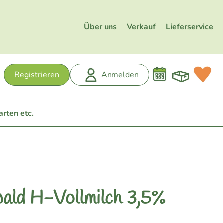
Über uns
Verkauf
Lieferservice
Warenk
L
Registrieren
Anmelden
hen
arten etc.
ald H-Vollmilch 3,5%
n