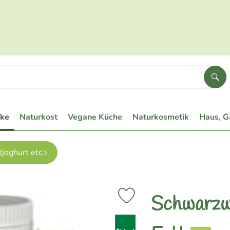
Suc
eke
Naturkost
Vegane Küche
Naturkosmetik
Haus, G
tjoghurt etc.
Schwarzw
Produkt zu Favouriten hinzufüge
, Verband: