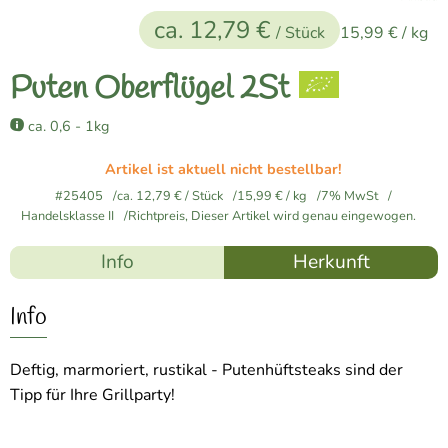
Naturkost
ca. 12,79 €
/ Stück
15,99 €
/ kg
Vegane Küche
Puten Oberflügel 2St
Naturkosmetik
ca. 0,6 - 1kg
Haus, Garten etc.
Artikel ist aktuell nicht bestellbar!
#25405
ca. 12,79 €
/ Stück
15,99 €
/ kg
7% MwSt
Handelsklasse II
Richtpreis,
Dieser Artikel wird genau eingewogen.
Über uns
Info
Herkunft
Verkauf
Lieferservice
Info
Deftig, marmoriert, rustikal - Putenhüftsteaks sind der
Tipp für Ihre Grillparty!