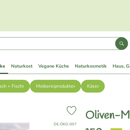
Suc
eke
Naturkost
Vegane Küche
Naturkosmetik
Haus, G
sch + Fisch
Molkereiprodukte
Käse
Oliven-Mi
Produkt zu Favouriten hinzufüge
, Kontrollstelle:
DE-ÖKO-007