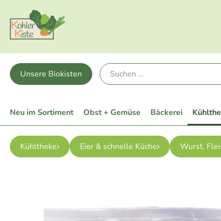
Unsere Biokisten
Neu im Sortiment
Obst + Gemüse
Bäckerei
Kühlth
Kühltheke
Eier & schnelle Küche
Wurst, Flei