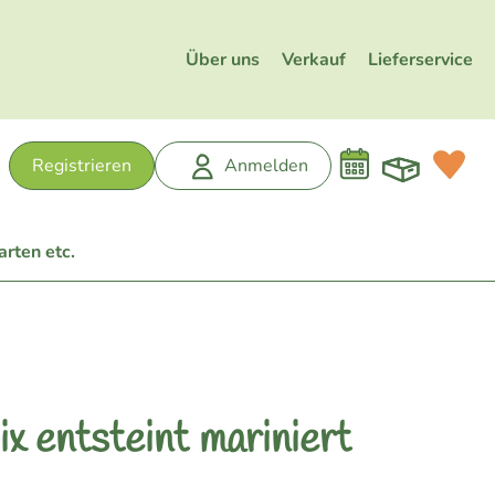
Über uns
Verkauf
Lieferservice
Warenk
L
Registrieren
Anmelden
hen
arten etc.
x entsteint mariniert
n