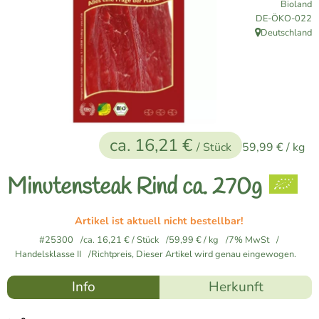
Bioland
Naturkost
, Kontrollstelle:
DE-ÖKO-022
Deutschland
, Herkunft:
Vegane Küche
Naturkosmetik
Haus, Garten etc.
ca. 16,21 €
/ Stück
59,99 €
/ kg
Über uns
Minutensteak Rind ca. 270g
Verkauf
Artikel ist aktuell nicht bestellbar!
Lieferservice
#25300
ca. 16,21 €
/ Stück
59,99 €
/ kg
7% MwSt
Handelsklasse II
Richtpreis,
Dieser Artikel wird genau eingewogen.
Info
Herkunft