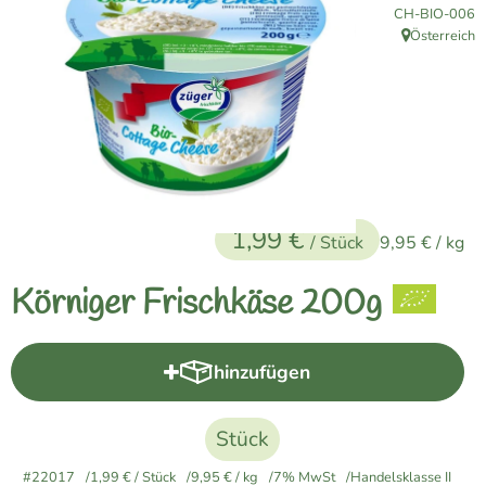
, Kontrollstelle
CH-BIO-006
Naturkost
Österreich
, Herkunft:
Vegane Küche
Naturkosmetik
Haus, Garten etc.
1,99 €
Über uns
/ Stück
9,95 €
/ kg
Verkauf
Körniger Frischkäse 200g
Lieferservice
hinzufügen
Produkt zum Warenkorb hinzuf
Stück
#22017
1,99 €
/ Stück
9,95 €
/ kg
7% MwSt
Handelsklasse II