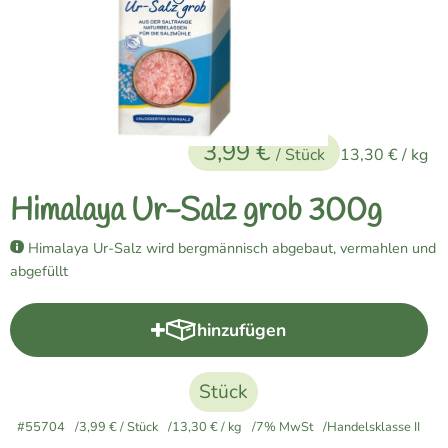
Naturkost
Vegane Küche
Naturkosmetik
3,99 €
Haus, Garten etc.
/ Stück
13,30 €
/ kg
Himalaya Ur-Salz grob 300g
Über uns
Himalaya Ur-Salz wird bergmännisch abgebaut, vermahlen und
Verkauf
abgefüllt
Lieferservice
hinzufügen
Produkt zum Warenkorb hinzuf
Stück
#55704
3,99 €
/ Stück
13,30 €
/ kg
7% MwSt
Handelsklasse II