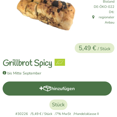
Bioland
Naturkost
, Kontrollstelle:
DE-ÖKO-022
Dtl:
Vegane Küche
regionaler
, Herkunft:
Anbau
Naturkosmetik
Haus, Garten etc.
5,49 €
/ Stück
Über uns
Grillbrot Spicy
Verkauf
bis Mitte September
Lieferservice
hinzufügen
Produkt zum Warenkorb hinzuf
Stück
#30226
5,49 €
/ Stück
7% MwSt
Handelsklasse II