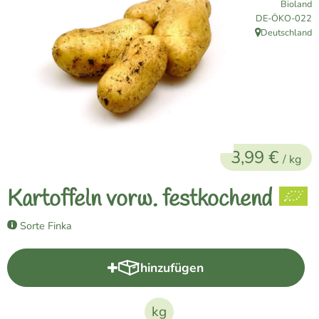
Bioland
Naturkost
, Kontrollstelle:
DE-ÖKO-022
Deutschland
, Herkunft:
Vegane Küche
Naturkosmetik
Haus, Garten etc.
3,99 €
Über uns
/ kg
Verkauf
Kartoffeln vorw. festkochend
Lieferservice
Sorte Finka
hinzufügen
Produkt zum Warenkorb hinzuf
kg