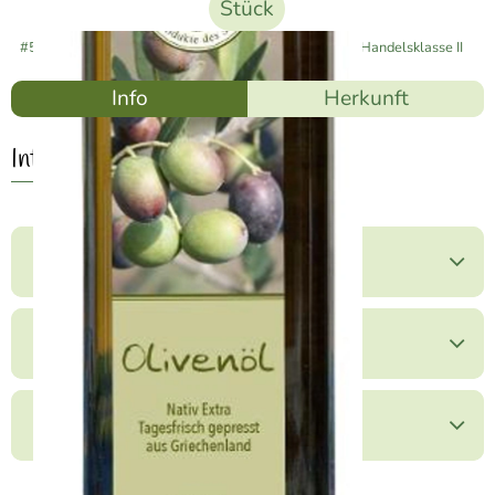
Stück
#55215
14,99 €
/ Stück
29,98 €
/ l
7% MwSt
Handelsklasse II
Info
Herkunft
Info
Produktinformationen
Zutaten
Produktdatenblatt