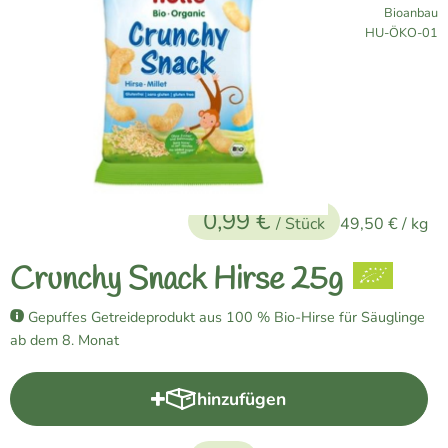
Bioanbau
Naturkost
, Kontrollstelle
HU-ÖKO-01
Vegane Küche
Naturkosmetik
Haus, Garten etc.
0,99 €
Über uns
/ Stück
49,50 €
/ kg
Verkauf
Crunchy Snack Hirse 25g
Lieferservice
Gepuffes Getreideprodukt aus 100 % Bio-Hirse für Säuglinge
ab dem 8. Monat
hinzufügen
Produkt zum Warenkorb hinzuf