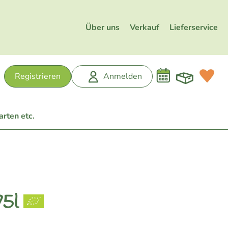
Über uns
Verkauf
Lieferservice
Warenk
L
Registrieren
Anmelden
hen
arten etc.
75l
n