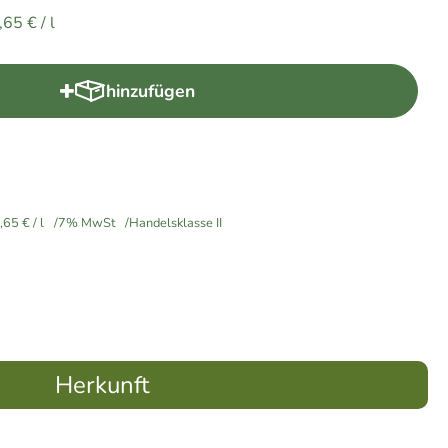
,65 €
/ l
hinzufügen
Produkt zum Warenkorb hinzufügen
,65 €
/ l
7% MwSt
Handelsklasse II
Herkunft