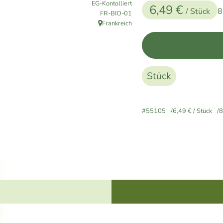
EG-Kontolliert
6,49 €
/ Stück
8
, Kontrollstelle:
FR-BIO-01
Frankreich
, Herkunft:
Stück
#55105
6,49 €
/ Stück
8