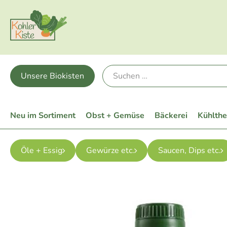
Unsere Biokisten
Neu im Sortiment
Obst + Gemüse
Bäckerei
Kühlth
Öle + Essig
Gewürze etc.
Saucen, Dips etc.