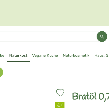
Suc
eke
Naturkost
Vegane Küche
Naturkosmetik
Haus, G
Bratöl 0,
Produkt zu Favouriten hinzufüge
, Verband: