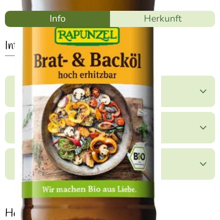
Info
Herkunft
Info
Produktinformationen
Zutaten
Produktdatenblatt
Herkunft