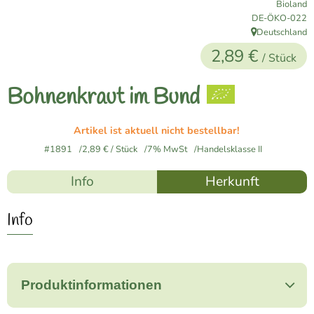
Bioland
Naturkost
, Kontrollstelle:
DE-ÖKO-022
Deutschland
, Herkunft:
Vegane Küche
2,89 €
/ Stück
Naturkosmetik
Bohnenkraut im Bund
Haus, Garten etc.
Artikel ist aktuell nicht bestellbar!
#1891
2,89 €
/ Stück
7% MwSt
Handelsklasse II
Über uns
Info
Herkunft
Verkauf
Info
Lieferservice
Produktinformationen