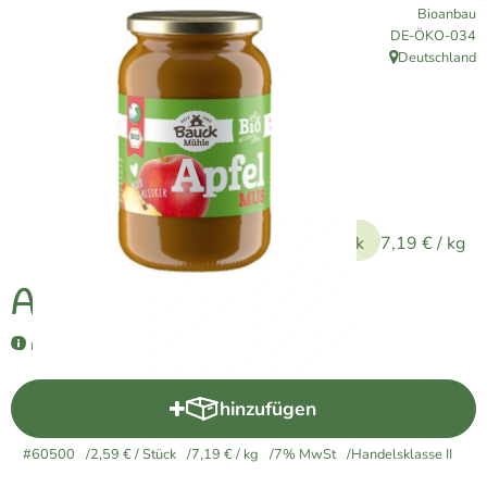
Bioanbau
Naturkost
, Kontrollstelle:
DE-ÖKO-034
Deutschland
Vegane Küche
, Herkunft:
Naturkosmetik
Haus, Garten etc.
2,59 €
Über uns
/ Stück
7,19 €
/ kg
Verkauf
Apfelmus 360g Glas
Lieferservice
mit Apfeldicksaft gesüßt
hinzufügen
Produkt zum Warenkorb hinzu
#60500
2,59 €
/ Stück
7,19 €
/ kg
7% MwSt
Handelsklasse II