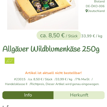
Bioland
Naturkost
, Kontrollstelle:
DE-ÖKO-006
Deutschland
, Herkunft:
Vegane Küche
Naturkosmetik
ca. 8,50 €
Haus, Garten etc.
/ Stück
33,99 €
/ kg
Allgäuer Wildblumenkäse 250g
Über uns
Verkauf
Artikel ist aktuell nicht bestellbar!
Lieferservice
#23015
ca. 8,50 €
/ Stück
33,99 €
/ kg
7% MwSt
Handelsklasse II
Richtpreis,
Dieser Artikel wird genau eingewogen.
Info
Herkunft