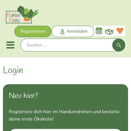
Warenk
Registrieren
Anmelden
Link
Mobiles Menu öffnen oder sch
Such
Login
Unsere Biokisten
Neu im Sortiment
Neu hier?
Obst + Gemüse
Bäckerei
Registriere dich hier im Handumdrehen und bestelle
deine erste Ökokiste!
Kühltheke