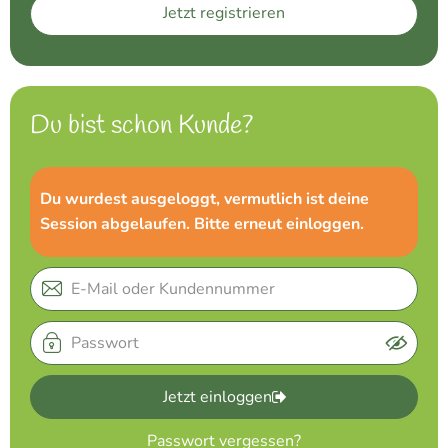
Jetzt registrieren
Naturkost
Vegane Küche
Naturkosmetik
Du bist schon Kunde?
Haus, Garten etc.
Du wurdest ausgeloggt, vermutlich ist deine
Session abgelaufen. Bitte erneut einloggen.
Über uns
Verkauf
Lieferservice
Jetzt einloggen
Passwort vergessen?