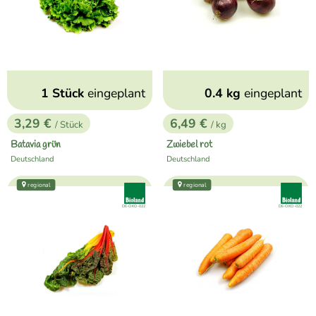
1 Stück
eingeplant
0.4 kg
eingeplant
3,29 €
6,49 €
/ Stück
/ kg
, Preis:
, Preis:
Batavia grün
Zwiebel rot
Deutschland
Deutschland
, Herkunft:
, Herkunft:
regional
regional
, Verband:
, Verband
, Kontrollstelle:
, Kontrollstelle:
DE-ÖKO-022
DE-ÖKO-022