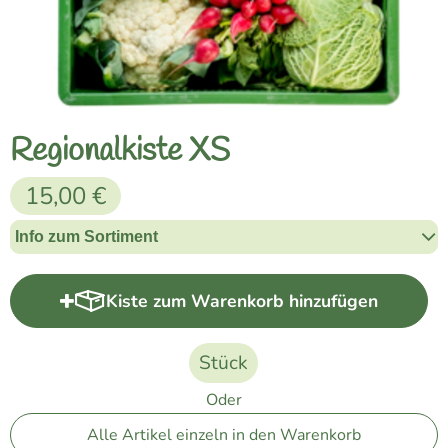
Naturkost
Vegane Küche
Naturkosmetik
Regionalkiste XS
Haus, Garten etc.
15,00 €
Über uns
Info zum Sortiment
Verkauf
Kiste zum Warenkorb hinzufügen
Kiste zum Warenkorb hinzufüg
Lieferservice
Stück
Oder
Alle Artikel einzeln in den Warenkorb