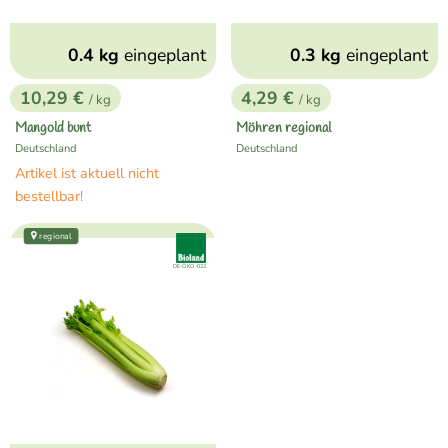
0.4 kg
eingeplant
0.3 kg
eingeplant
10,29 €
4,29 €
/ kg
/ kg
, Preis:
, Preis:
Mangold bunt
Möhren regional
Deutschland
Deutschland
, Herkunft:
, Herkunft:
Artikel ist aktuell nicht
bestellbar!
regional
, Verband:
, Kontrollstelle:
DE-ÖKO-022