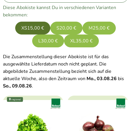
Diese Abokiste kannst Du in verschiedenen Varianten
bekommen:
XS
15,00 €
S
20,00 €
M
25,00 €
L
30,00 €
XL
35,00 €
Die Zusammenstellung dieser Abokiste ist für das
ausgewählte Lieferdatum noch nicht geplant. Die
abgebildete Zusammenstellung bezieht sich auf die
aktuelle Woche, also den Zeitraum von
Mo., 03.08.26
bis
So., 09.08.26
.
regional
, Verband:
, Verband
, Kontrollstelle:
, Kontrollstelle:
DE-ÖKO-022
DE-ÖKO-022